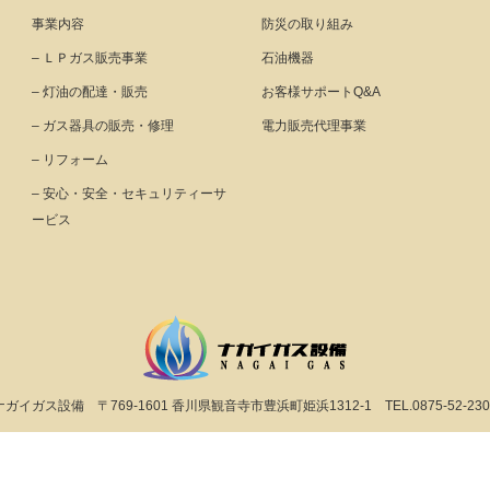
事業内容
防災の取り組み
– ＬＰガス販売事業
石油機器
– 灯油の配達・販売
お客様サポートQ&A
– ガス器具の販売・修理
電力販売代理事業
– リフォーム
– 安心・安全・セキュリティーサ
ービス
ナガイガス設備
〒769-1601 香川県観音寺市豊浜町姫浜1312-1
TEL.0875-52-23